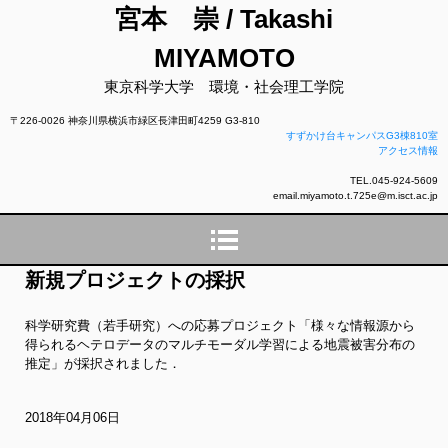
宮本 崇 / Takashi
MIYAMOTO
東京科学大学 環境・社会理工学院
〒226-0026 神奈川県横浜市緑区長津田町4259 G3-810
すずかけ台キャンパスG3棟810室
アクセス情報
TEL.045-924-5609
email.miyamoto.t.725e@m.isct.ac.jp
新規プロジェクトの採択
科学研究費（若手研究）への応募プロジェクト「様々な情報源から
得られるヘテロデータのマルチモーダル学習による地震被害分布の
推定」が採択されました．
2018年04月06日