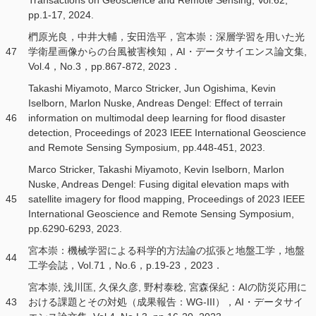
pp.1-17, 2024.
椚原光良，中井大輔，安田浩平，宮本崇：深層学習を用いた光
47
学衛星画像からの台風被害検知，AI・データサイエンス論文集,
Vol.4，No.3，pp.867-872, 2023．
Takashi Miyamoto, Marco Stricker, Jun Ogishima, Kevin
Iselborn, Marlon Nuske, Andreas Dengel: Effect of terrain
46
information on multimodal deep learning for flood disaster
detection, Proceedings of 2023 IEEE International Geoscience
and Remote Sensing Symposium, pp.448-451, 2023.
Marco Stricker, Takashi Miyamoto, Kevin Iselborn, Marlon
Nuske, Andreas Dengel: Fusing digital elevation maps with
45
satellite imagery for flood mapping, Proceedings of 2023 IEEE
International Geoscience and Remote Sensing Symposium,
pp.6290-6293, 2023.
宮本崇：機械学習による科学的方法論の拡張と地盤工学，地盤
44
工学会誌，Vol.71，No.6，p.19-23，2023．
宮本崇, 浅川匡, 久保久彦, 野村泰稔, 宮森保紀：AIの防災応用に
43
おける課題とその対処（成果報告：WG-III），AI・データサイ