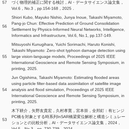
57
づく物理的補正に関する検討，AI・データサイエンス論文集，
Vol.6，No.3，pp.154-168，2025．
Shiori Kubo, Mayuko Nishio, Junya Inoue, Takashi Miyamoto,
Pang-jo Chun: Effective Prediction of Ground Consolidation
56
Settlement by Physics-Informed Neural Networks, Intelligence,
Informatics and Infrastructure, Vol.6, No.1, pp.137-149.
Mitsuyoshi Kunugihara, Yuichi Sorimachi, Haruto Konishi,
Takashi Miyamoto: Zero-shot typhoon damage detection using
55
large vision-language models, Proceedings of 2025 IEEE
International Geoscience and Remote Sensing Symposium, in
printing, 2025.
Jun Ogishima, Takashi Miyamoto: Estimating flooded areas
using particle filter-based data assimilation of satellite image
54
analysis and flood simulation, Proceedings of 2025 IEEE
International Geoscience and Remote Sensing Symposium, in
printing, 2025.
木下耕介，矢野友貴宏，久村孝寛，宮本崇，全邦釘：有ヒンジ
PC橋を対象とする時系列InSAR橋梁変位解析と構造シミュレー
53
ションとの比較分析，AI・データサイエンス論文集，2024，
Vol.5，No.3，pp. 730-739，2024．