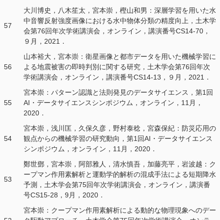
大川博史，八木笙太，宮本崇，樫山和男：深層学習を用いた水
中音響反射強度画像における水中物体分類の精度向上，土木学
57
会第76回年次学術講演会，オンライン，講演番号CS14-70，
９月，2021．
山本裕大，宮本崇：衛星画像と都市データを用いた機械学習に
56
よる地震被害の即時判別に関する研究，土木学会第76回年次
学術講演会，オンライン，講演番号CS14-13，９月，2021．
宮本崇：パターン認識と法則発見のデータサイエンス，第1回
55
AI・データサイエンスシンポジウム，オンライン，11月，
2020．
宮本崇，浅川匡，久保久彦，野村泰稔，宮森保紀：防災応用の
54
観点からの機械学習の研究動向，第1回AI・データサイエンス
シンポジウム，オンライン，11月，2020．
鄭世鄧，宮本崇，阿部雅人，清水慎吾，加藤亮平，岩波越：ク
ープマン作用素解析と運動学的解析の混成手法による短期降水
53
予測，土木学会第75回年次学術講演会，オンライン，講演番
号CS15-28，9月，2020．
宮本崇：クープマン作用素解析による動的な物理現象へのデー