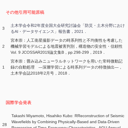
その他引用可能原稿
土木学会令和2年度全国大会研究討論会「防災・土木分野におけ
3
るAI・データサイエンス」報告書，2021．
宮本崇：人工衛星撮影データの時系列性と不均衡性を考慮した
2
機械学習モデルによる地震被害判別，構造物の安全性・信頼性
Vol. 9 JCOSSAR2019論文集B，pp.298-299，2019．
宮本崇：畳み込みニューラルネットワークを用いた常時微動記
1
録の自動処理 ―深層学習による時系列データの特徴抽出―，
土木学会誌2018年2月号，2018．
国際学会発表
Takashi Miyamoto, Hisahiko Kubo: RReconstruction of Seismic
Wavefields by Combining Physically-Based and Data-Driven
28
Regression of Time-Frequency Characteristics , AGU Annual