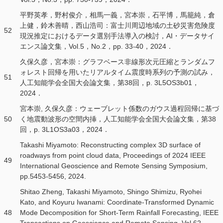
平野英孝，野村俊介，相馬一義，宮本崇，石平博，馬籠純，倉
上健，鈴木善晴，西山浩司：富士川周辺地域の土砂災害危険度
52
現況推定におけるデータ選別手法導入の検討，AI・データサイ
エンス論文集，Vol.5，No.2，pp. 33-40，2024．
久保久彦，宮本崇：グラフベース非線形次元圧縮とランダムフ
ォレスト回帰を用いたリアルタイム震度時系列の予測の試み，
51
人工知能学会全国大会論文集，第38回，p. 3L5OS3b01，
2024．
宮本崇, 久保久彦：ウェーブレット係数のガウス過程回帰に基づ
50
く地震動波形の空間内挿，人工知能学会全国大会論文集，第38
回，p. 3L1OS3a03，2024．
Takashi Miyamoto: Reconstructing complex 3D surface of
roadways from point cloud data, Proceedings of 2024 IEEE
49
International Geoscience and Remote Sensing Symposium,
pp.5453-5456, 2024.
Shitao Zheng, Takashi Miyamoto, Shingo Shimizu, Ryohei
Kato, and Koyuru Iwanami: Coordinate-Transformed Dynamic
48
Mode Decomposition for Short-Term Rainfall Forecasting, IEEE
Transactions on Geoscience and Remote Sensing, Vol.62,