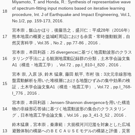
Miyamoto, T. and Honda, R.: Synthesis of representative wave
of spectrum-fitting input motions based on iterative learning
18
procedure, Int. J of Earthquake and Impact Engineering, Vol.1,
No.1/2, pp. 159-173, 2016.
宮本崇，飯山かほり，後藤浩之，盛川仁：平成28年（2016年）
17
熊本地震の概要と益城町周辺における余震・常時微動観測，自
然災害科学，Vol.35，No.2，pp.77-86，2016．
宮本崇，本田利器：JS divergenceに基づく地震動波形のクラス
16
タリング手法による観測地震動記録群の分類，土木学会論文集
A1（構造・地震工学），Vol.72，pp.I_810-I_820，2016．
宮本 崇, 入原 渉, 鈴木 猛康, 藤田 航平, 市村 強：3次元非線形地
盤震動解析を用いた堆積層における地盤ひずみの集中効果の検
15
証，土木学会論文集A1（構造・地震工学），Vol.72，pp.I_768-
I_776，2016．
宮本崇，本田利器：Jensen-Shannon divergenceを用いた構造
14
物の非線形応答値に基づく地震動波形の集合のクラスタリン
グ，日本地震工学会論文集，Vol.16，pp.3_41-3_52，2016．
鈴木猛康，宮本崇，秦康範：大規模河川氾濫を対象とした広域
13
避難体制の構築へのＢＥＣＡＵＳＥモデルの構築と評価，災害