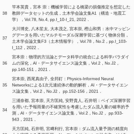
竿本英貴，宮本 崇：機械学習による橋梁の損傷推定を想定した
38
教師データセットの生成，土木学会論文集A1（構造・地震工
学），Vol.78, No.4, pp.I_10-I_21, 2022．
大川博史, 八木笙太, 大本茂之, 宮本崇, 樫山和男：水中マッピン
グデータを用いたマルチモーダル深層学習に基づく物体分類，
37
土木学会論文集F3（土木情報学），Vol.78，No.2，pp.I_103-
I_112，2022．
宮本崇：物理的方法論とデータ科学の統合による科学パラダイ
36
ムの深化，AI・データサイエンス論文集，Vol.2，No.J2，
pp.140-151，2021．
宮本崇, 西尾真由子, 全邦釘：Physics-Informed Neural
35
Networksによる1次元連続体の動的解析，AI・データサイエン
ス論文集，Vol.2，No.J2， pp.152-156，2021．
三浦奈都, 宮本崇, 天方匡純, 安野貴人, 石井明：ベイズ深層学習
を用いた予報雨量の不確実性を考慮したダム流入量の確率的予
34
測，AI・データサイエンス論文集，Vol.2，No.J2， pp.933-
943，2021．
天方匡純, 石井明, 宮﨑利行, 宮本崇：ダム流入量予測の精度向