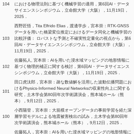
104
における物理法則に基づく機械学習の適用，第6回AI・データ
サイエンスシンポジウム，立命館大学（大阪），11月19日，
2025．
西野匠悟，Tita Elfrido Elias，渡邊学歩，宮本崇：RTK-GNSS
データを用いた橋梁変位推定におけるデータ同化と機械学習の
103
比較評価： ロバストな予測と不確実性定量化の視点から，第6
回AI・データサイエンスシンポジウム，立命館大学（大阪），
11月19日，2025．
佐藤拓人, 宮本崇：AIを用いた浸水域マッピングの地形情報に
102
基づく物理的補正に関する検討，第6回AI・データサイエンス
シンポジウム，立命館大学（大阪），11月19日，2025．
田口虎汰郎，宮本崇：疎な数値解を活用した波動伝播問題にお
けるPhysics-Informed Neural Networksの収束性向上に関する
101
研究，土木学会第80回年次学術講演会，熊本城ホール（熊
本），9月12日，2025．
小西陽登，宮本崇：大規模オープンデータの事前学習を経た深
100
層学習モデルによる地震被害検出の試み，土木学会第80回年
次学術講演会，熊本城ホール（熊本），9月12日，2025．
佐藤拓人，宮本崇：AIを用いた浸水域マッピングの地形情報に