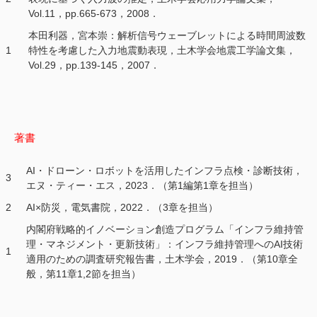
Vol.11，pp.665-673，2008．
本田利器，宮本崇：解析信号ウェーブレットによる時間周波数
1
特性を考慮した入力地震動表現，土木学会地震工学論文集，
Vol.29，pp.139-145，2007．
著書
AI・ドローン・ロボットを活用したインフラ点検・診断技術，
3
エヌ・ティー・エス，2023．（第1編第1章を担当）
2
AI×防災，電気書院，2022．（3章を担当）
内閣府戦略的イノベーション創造プログラム「インフラ維持管
理・マネジメント・更新技術」：インフラ維持管理へのAI技術
1
適用のための調査研究報告書，土木学会，2019．（第10章全
般，第11章1,2節を担当）