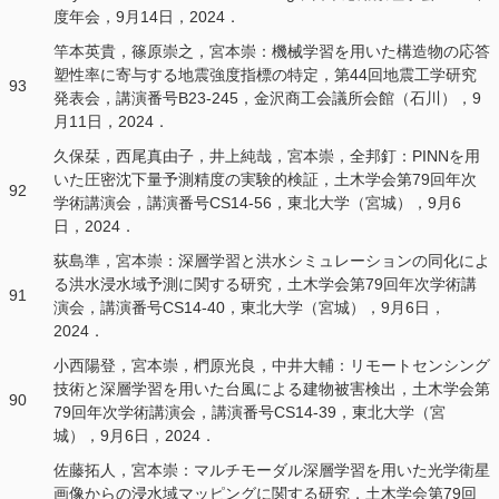
度年会，9月14日，2024．
竿本英貴，篠原崇之，宮本崇：機械学習を用いた構造物の応答
塑性率に寄与する地震強度指標の特定，第44回地震工学研究
93
発表会，講演番号B23-245，金沢商工会議所会館（石川），9
月11日，2024．
久保栞，西尾真由子，井上純哉，宮本崇，全邦釘：PINNを用
いた圧密沈下量予測精度の実験的検証，土木学会第79回年次
92
学術講演会，講演番号CS14-56，東北大学（宮城），9月6
日，2024．
荻島準，宮本崇：深層学習と洪水シミュレーションの同化によ
る洪水浸水域予測に関する研究，土木学会第79回年次学術講
91
演会，講演番号CS14-40，東北大学（宮城），9月6日，
2024．
小西陽登，宮本崇，椚原光良，中井大輔：リモートセンシング
技術と深層学習を用いた台風による建物被害検出，土木学会第
90
79回年次学術講演会，講演番号CS14-39，東北大学（宮
城），9月6日，2024．
佐藤拓人，宮本崇：マルチモーダル深層学習を用いた光学衛星
画像からの浸水域マッピングに関する研究，土木学会第79回