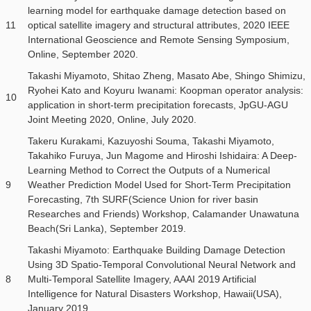
learning model for earthquake damage detection based on
11
optical satellite imagery and structural attributes, 2020 IEEE
International Geoscience and Remote Sensing Symposium,
Online, September 2020.
Takashi Miyamoto, Shitao Zheng, Masato Abe, Shingo Shimizu,
Ryohei Kato and Koyuru Iwanami: Koopman operator analysis:
10
application in short-term precipitation forecasts, JpGU-AGU
Joint Meeting 2020, Online, July 2020.
Takeru Kurakami, Kazuyoshi Souma, Takashi Miyamoto,
Takahiko Furuya, Jun Magome and Hiroshi Ishidaira: A Deep-
Learning Method to Correct the Outputs of a Numerical
9
Weather Prediction Model Used for Short-Term Precipitation
Forecasting, 7th SURF(Science Union for river basin
Researches and Friends) Workshop, Calamander Unawatuna
Beach(Sri Lanka), September 2019.
Takashi Miyamoto: Earthquake Building Damage Detection
Using 3D Spatio-Temporal Convolutional Neural Network and
8
Multi-Temporal Satellite Imagery, AAAI 2019 Artificial
Intelligence for Natural Disasters Workshop, Hawaii(USA),
January 2019.