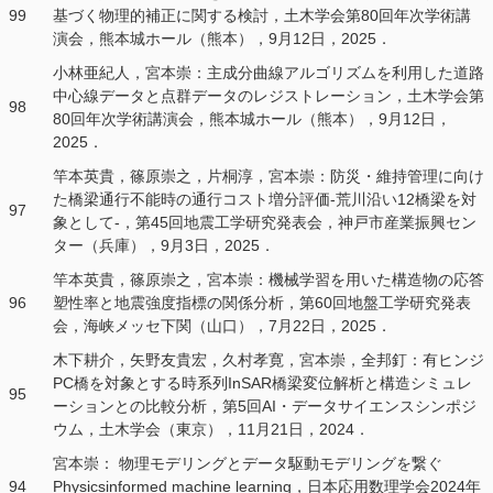
99
基づく物理的補正に関する検討，土木学会第80回年次学術講
演会，熊本城ホール（熊本），9月12日，2025．
小林亜紀人，宮本崇：主成分曲線アルゴリズムを利用した道路
中心線データと点群データのレジストレーション，土木学会第
98
80回年次学術講演会，熊本城ホール（熊本），9月12日，
2025．
竿本英貴，篠原崇之，片桐淳，宮本崇：防災・維持管理に向け
た橋梁通行不能時の通行コスト増分評価‐荒川沿い12橋梁を対
97
象として‐，第45回地震工学研究発表会，神戸市産業振興セン
ター（兵庫），9月3日，2025．
竿本英貴，篠原崇之，宮本崇：機械学習を用いた構造物の応答
96
塑性率と地震強度指標の関係分析，第60回地盤工学研究発表
会，海峡メッセ下関（山口），7月22日，2025．
木下耕介，矢野友貴宏，久村孝寛，宮本崇，全邦釘：有ヒンジ
PC橋を対象とする時系列InSAR橋梁変位解析と構造シミュレ
95
ーションとの比較分析，第5回AI・データサイエンスシンポジ
ウム，土木学会（東京），11月21日，2024．
宮本崇： 物理モデリングとデータ駆動モデリングを繋ぐ
94
Physicsinformed machine learning，日本応用数理学会2024年