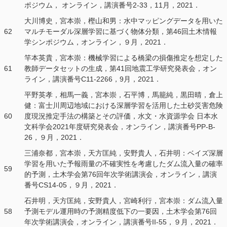
ポジウム， オンライン，講演番号2-33，11月，2021．
大川博史，宮本崇，樫山和男：水中マッピングデータを用いた
62
マルチモーダル深層学習に基づく物体分類，第46回土木情報
学シンポジウム，オンライン，９月，2021．
竿本英貴，宮本崇：機械学習による橋梁の損傷推定を想定した
61
教師データセットの⽣成，第41回地震⼯学研究発表会，オン
ライン，講演番号C11-2266，9月，2021．
平野英孝，相馬一義，宮本崇，石平博，馬籠純，黒田晴，倉上
健：富士川周辺地域における深層学習を活用した土砂災害危険
60
度現況推定手法の構築とその評価，水文・水資源学会 日本水
文科学会2021年度研究発表会，オンライン，講演番号PP-B-
26，９月，2021．
三浦奈都，宮本崇，天方匡純，安野貴人，石井明：ベイズ深層
学習を用いた予報雨量の不確実性を考慮したダム流入量の確率
59
的予測，土木学会第76回年次学術講演会，オンライン，講演
番号CS14-05，９月，2021．
石井明，天方匡純，安野貴人，宮崎利行，宮本崇：ダム流入量
58
予測モデル運用時の予測精度低下の一要因，土木学会第76回
年次学術講演会，オンライン，講演番号II-55，９月，2021．