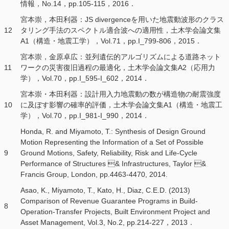
情報，No.14，pp.105-115，2016．
宮本崇，本田利器：JS divergenceを用いた地震動波形のクラス
12
タリング手法のスペクトル適合波への適用性，土木学会論文集
A1（構造・地震工学），Vol.71，pp.I_799-806，2015．
宮本崇，金原卓広：並列遺伝的アルゴリズムによる道路ネット
11
ワークの災害復旧過程の最適化，土木学会論文集A2（応用力
学），Vol.70，pp.I_595-I_602，2014．
宮本崇・本田利器：設計用入力地震動の数が構造物の耐震強度
10
に及ぼす影響の確率的評価，土木学会論文集A1（構造・地震工
学），Vol.70，pp.I_981-I_990，2014．
Honda, R. and Miyamoto, T.: Synthesis of Design Ground
Motion Representing the Information of a Set of Possible
9
Ground Motions, Safety, Reliability, Risk and Life-Cycle
Performance of Structures & Infrastructures, Taylor &
Francis Group, London, pp.4463-4470, 2014.
Asao, K., Miyamoto, T., Kato, H., Diaz, C.E.D. (2013)
Comparison of Revenue Guarantee Programs in Build-
8
Operation-Transfer Projects, Built Environment Project and
Asset Management, Vol.3, No.2, pp.214-227，2013．