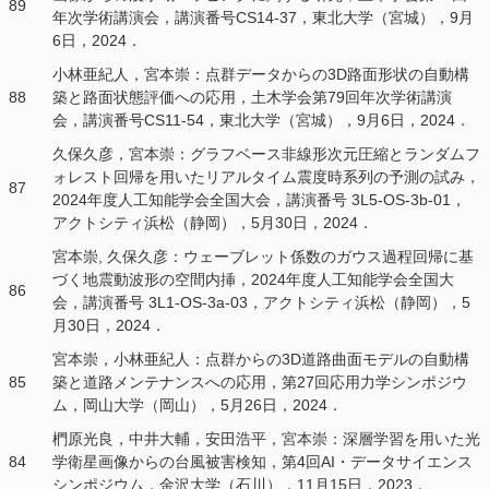
89
年次学術講演会，講演番号CS14-37，東北大学（宮城），9月
6日，2024．
小林亜紀人，宮本崇：点群データからの3D路面形状の自動構
88
築と路面状態評価への応用，土木学会第79回年次学術講演
会，講演番号CS11-54，東北大学（宮城），9月6日，2024．
久保久彦，宮本崇：グラフベース非線形次元圧縮とランダムフ
ォレスト回帰を用いたリアルタイム震度時系列の予測の試み，
87
2024年度人工知能学会全国大会，講演番号 3L5-OS-3b-01，
アクトシティ浜松（静岡），5月30日，2024．
宮本崇, 久保久彦：ウェーブレット係数のガウス過程回帰に基
づく地震動波形の空間内挿，2024年度人工知能学会全国大
86
会，講演番号 3L1-OS-3a-03，アクトシティ浜松（静岡），5
月30日，2024．
宮本崇，小林亜紀人：点群からの3D道路曲面モデルの自動構
85
築と 道路メンテナンスへの応用，第27回応用力学シンポジウ
ム，岡山大学（岡山），5月26日，2024．
椚原光良，中井大輔，安田浩平，宮本崇：深層学習を用いた光
84
学衛星画像からの台風被害検知，第4回AI・データサイエンス
シンポジウム，金沢大学（石川），11月15日，2023．