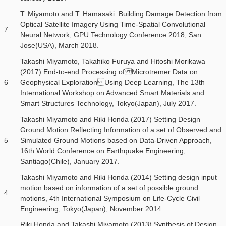
T. Miyamoto and T. Hamasaki: Building Damage Detection from
Optical Satellite Imagery Using Time-Spatial Convolutional
7
Neural Network, GPU Technology Conference 2018, San
Jose(USA), March 2018.
Takashi Miyamoto, Takahiko Furuya and Hitoshi Morikawa
(2017) End-to-end Processing of Microtremer Data on
6
Geophysical Exploration Using Deep Learning, The 13th
International Workshop on Advanced Smart Materials and
Smart Structures Technology, Tokyo(Japan), July 2017.
Takashi Miyamoto and Riki Honda (2017) Setting Design
Ground Motion Reflecting Information of a set of Observed and
5
Simulated Ground Motions based on Data-Driven Approach,
16th World Conference on Earthquake Engineering,
Santiago(Chile), January 2017.
Takashi Miyamoto and Riki Honda (2014) Setting design input
motion based on information of a set of possible ground
4
motions, 4th International Symposium on Life-Cycle Civil
Engineering, Tokyo(Japan), November 2014.
Riki Honda and Takashi Miyamoto (2013) Synthesis of Design