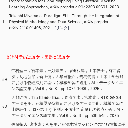
Representation for Flood Mapping using Classical Machine
Learning Approaches, arXiv preprint arXiv:2303.00691, 2023.
Takashi Miyamoto: Paradigm Shift Through the Integration of
1
Physical Methodology and Data Science, arXiv preprint
arXiv:2110.01408, 2021.
[リンク]
査読付学術誌論文・国際会議論文
中村聖三，宮本崇，三好崇夫， 増田和輝，山本佳士，有井賢
次，菊地新平，倉上健，西牟田裕介，秀島喬博：土木工学分野
59
における物理法則に基づく機械学習の適用，AI・データサイエ
ンス論文集，Vol.6，No.3，pp.1074-1086，2025．
西野匠悟，Tita Elfrido Elias，渡邊学歩，宮本崇：RTK-GNSS
データを用いた橋梁変位推定におけるデータ同化と機械学習の
58
比較評価： ロバストな予測と不確実性定量化の視点から，AI・
データサイエンス論文集，Vol.6，No.3，pp.538-548，2025．
佐藤拓人, 宮本崇：AIを用いた浸水域マッピングの地形情報に基