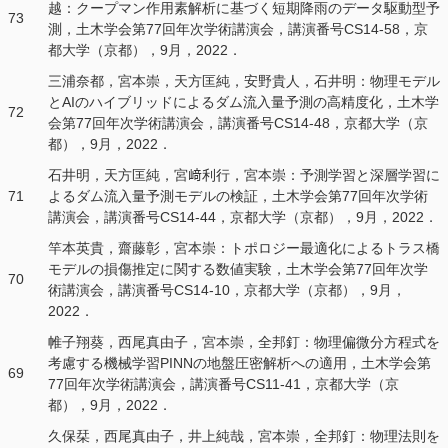
越：クープマン作用素解析に基づく短期降雨のデータ駆動型予
73
測，土木学会第77回年次学術講演会，講演番号CS14-58，京
都大学（京都），9月，2022．
三浦奈都，宮本崇，天方匡純，安野貴人，石井明：物理モデル
とAIのハイブリッドによるダム流入量予測の高精度化，土木学
72
会第77回年次学術講演会，講演番号CS14-48，京都大学（京
都），9月，2022．
石井明，天方匡純，宮﨑利行，宮本崇：予測学習と深層学習に
71
よるダム流入量予測モデルの検証，土木学会第77回年次学術
講演会，講演番号CS14-44，京都大学（京都），9月，2022．
竿本英貴，齋藤彰，宮本崇：トポロジー最適化によるトラス橋
モデルの損傷推定に関する数値実験，土木学会第77回年次学
70
術講演会，講演番号CS14-10，京都大学（京都），9月，
2022．
帷子翔葵，西尾真由子，宮本崇，全邦釘：物理偏微分方程式を
考慮する機械学習PINNの地盤圧密解析への適用，土木学会第
69
77回年次学術講演会，講演番号CS11-41，京都大学（京
都），9月，2022．
久保栞，西尾真由子，井上純哉，宮本崇，全邦釘：物理法則を