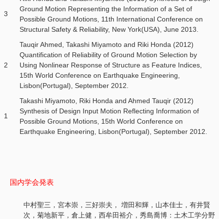
Ground Motion Representing the Information of a Set of
3
Possible Ground Motions, 11th International Conference on
Structural Safety & Reliability, New York(USA), June 2013.
Tauqir Ahmed, Takashi Miyamoto and Riki Honda (2012)
Quantification of Reliability of Ground Motion Selection by
2
Using Nonlinear Response of Structure as Feature Indices,
15th World Conference on Earthquake Engineering,
Lisbon(Portugal), September 2012.
Takashi Miyamoto, Riki Honda and Ahmed Tauqir (2012)
Synthesis of Design Input Motion Reflecting Information of
1
Possible Ground Motions, 15th World Conference on
Earthquake Engineering, Lisbon(Portugal), September 2012.
国内学会発表
中村聖三，宮本崇，三好崇夫， 増田和輝，山本佳士，有井賢
次，菊地新平，倉上健，西牟田裕介，秀島喬博：土木工学分野