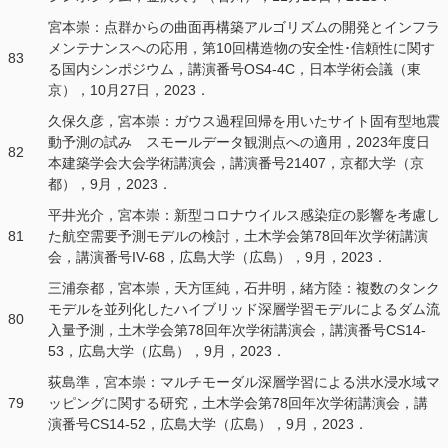
宮本崇：点群からの曲面再構築アルゴリズムの開発とインフラ
メンテナンスへの応用，第10回構造物の安全性･信頼性に関す
83
る国内シンポジウム，講演番号OS4-4C，日本学術会議（東
京），10月27日，2023．
久保久彦，宮本崇：ガウス過程回帰を用いたサイト固有型地震
動予測の試み スモールデータ観測点への適用，2023年度日
82
本建築学会大会学術講演会，講演番号21407，京都大学（京
都），9月，2023．
平井光介，宮本崇：新型コロナウイルス感染症の影響を考慮し
81
た航空需要予測モデルの検討，土木学会第78回年次学術講演
会，講演番号IV-68，広島大学（広島），9月，2023．
三浦奈都，宮本崇，天方匡純，石井明，緒方陸：複数のタンク
モデルを並列化したハイブリッド深層学習モデルによるダム流
80
入量予測，土木学会第78回年次学術講演会，講演番号CS14-
53，広島大学（広島），9月，2023．
荻島準，宮本崇：マルチモーダル深層学習による洪水浸水域マ
79
ッピングに関する研究，土木学会第78回年次学術講演会，講
演番号CS14-52，広島大学（広島），9月，2023．