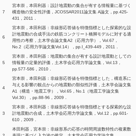
宮本崇，本田利器：設計地震動の集合が有する情報量に基づく
7
構造物の安全性評価，JCOSSAR2011論文集 A論文，pp.425-
431，2011．
宮本崇，本田利器：非線形応答値を特徴指標とした探索的な設
計地震動の合成手法の鉄筋コンクリート橋脚モデルに対する適
6
用性の考察，土木学会論文集A2（応用力学），Vol.67，
No.2（応用力学論文集Vol.14），pp.I_439-449，2011．
宮本崇，本田利器：地震動の集合が有する設計地震動としての
5
情報量の定量的評価，土木学会応用力学論文集，Vol.13，
pp.577-586，2010．
宮本崇，本田利器：非線形応答値を特徴指標とした，構造系に
与える影響の観点からの地震動の類似性評価，土木学会論文集
4
A1（構造・地震工学），Vol.65，No.1（地震工学論文集
Vol.30），pp.88-96，2009．
宮本崇，本田利器：非線形応答値を特徴指標とする探索的な設
3
計地震動の合成，土木学会応用力学論文集，Vol.12，pp.601-
610，2009．
本田利器，宮本崇：非線形系の応答の時間周波数特性の複素数
2
表現に基づく入力波の推定，土木学会応用力学論文集，