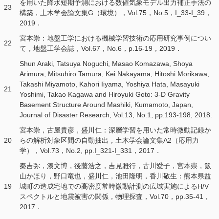
を用いた降水短期予測における数値気象モデル出力補正手法の
23
構築，土木学会論文集G（環境），Vol.75，No.5，I_33-I_39，
2019．
宮本崇：地盤工学における機械学習技術の応用研究事例につい
22
て，地盤工学会誌，Vol.67，No.6，p.16-19，2019．
Shun Araki, Tatsuya Noguchi, Masao Komazawa, Shoya
Arimura, Mitsuhiro Tamura, Kei Nakayama, Hitoshi Morikawa,
Takashi Miyamoto, Kahori Iiyama, Yoshiya Hata, Masayuki
21
Yoshimi, Takao Kagawa and Hiroyuki Goto: 3-D Gravity
Basement Structure Around Mashiki, Kumamoto, Japan,
Journal of Disaster Research, Vol.13, No.1, pp.193-198, 2018.
宮本崇，古屋貴彦，盛川仁：深層学習を用いた常時微動記録か
20
らの解析対象区間の自動抽出，土木学会論文集A2（応用力
学），Vol.73，No.2, pp.I_321-I_331，2017．
秦吉弥，湊文博，後藤浩之，吉見雅行，古川愛子，宮本崇，飯
山かほり，野口竜也，盛川仁，池田隆明，香川敬生：熊本県益
19
城町の造成宅地での高密度常時微動計測の広域実施によるH/V
スペクトルと地震被害の関係，物理探査，Vol.70，pp.35-41，
2017．