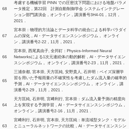
考慮する機械学習 PINN での圧密沈下問題における地盤パラメ
68
ータ推定，第22回 計測自動制御学会 システムインテグレー
ション部門講演会，オンライン，講演番号3H4-01，12月，
2021．
宮本崇：物理的方法論とデータ科学の統合による科学パラダイ
67
ムの深化，AI・データサイエンスシンポジウム， オンライ
ン，講演番号2-22，11月，2021．
宮本崇, 西尾真由子, 全邦釘：Physics-Informed Neural
66
Networksによる1次元連続体の動的解析，AI・データサイエン
スシンポジウム， オンライン，講演番号2-23，11月，2021．
三浦奈都, 宮本崇, 天方匡純, 安野貴人, 石井明：ベイズ深層学
習を用いた予報雨量の不確実性を考慮したダム流入量の確率的
65
予測，AI・データサイエンスシンポジウム， オンライン，講
演番号2-29，11月，2021．
天方匡純, 石井明, 宮﨑利行, 宮本崇：ダム流入量予測の精度向
64
上を実現する予測学習，AI・データサイエンスシンポジウム，
オンライン，講演番号2-16，11月，2021．
宮﨑利行, 石井明, 宮本崇, 天方匡純：単流域型タンク・モデル
63
とニューラルネットワークの比較，AI・データサイエンスシン