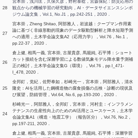
宮本崇，浅川匡，久保久彦，野村泰稔，宮森保紀：防災応用の
28
観点からの機械学習の研究動向，AI・データサイエンスシンポ
ジウム論文集，Vol.1, No.J1，pp.242-251，2020．
宮本崇，Zheng Shitao, 阿部雅人，岩波越：クープマン作用素
論に基づく非線形動的現象のデータ駆動型解析と降水短期予測
27
への適用，土木学会論文集A2（応用力学），Vol.76，No.1，
pp.22-37，2020．
倉上健, 相馬一義, 宮本崇, 古屋貴彦, 馬籠純, 石平博：ショート
カット接続を含む深層学習による数値気象モデル降水量予測補
26
正の検討，土木学会論文集G（環境），Vol.76，pp.I_471-
I_478, 2020．
全邦釘，党紀，佐野奉如，杉崎光一，宮本崇，阿部雅人，清水
25
隆史：AIを活用した鋼構造物の腐食損傷の点検・診断の現状及
び展望，防錆管理，Vol.64, No.6, pp.193-200，2020．
杉崎光一，阿部雅人，全邦釘，宮本崇，河村圭：インフラメン
テナンスの生産性向上のためのAI活用とユースケース，土木学
24
会論文集A1（構造・地震工学）（報告区分），Vol.76, No.2，
pp.197-211, 2020．
倉上健, 相馬一義, 宮本崇, 古屋貴彦, 馬籠純, 石平博：深層学習