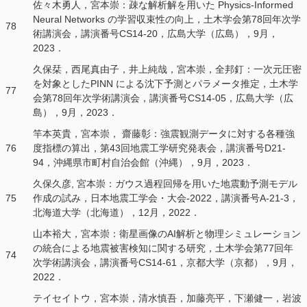
佐々木勇人，宮本崇：疎な解析解を用いた Physics-Informed
Neural Networks の学習収束性の向上，土木学会第78回年次学
78
術講演会，講演番号CS14-20，広島大学（広島），9月，
2023．
久保栞，西尾真由子，井上純哉，宮本崇，全邦釘：一次元圧密
を対象としたPINN による沈下予測とパラメータ推定，土木学
77
会第78回年次学術講演会，講演番号CS14-05，広島大学（広
島），9月，2023．
竿本英貴，宮本崇， 齋藤彰：強震観測データに対する各種強
76
度指標の算出，第43回地震工学研究発表会，講演番号D21-
94，沖縄県市町村自治会館（沖縄），9月，2023．
久保久彦, 宮本崇：ガウス過程回帰を用いた地震動予測モデル
75
作成の試み，日本地震工学会・大会-2022，講演番号A-21-3，
北海道大学（北海道），12月，2022．
山本裕大，宮本崇：衛星画像のAI解析と物理シミュレーション
の統合による地震被害検知に関する研究，土木学会第77回年
74
次学術講演会，講演番号CS14-61，京都大学（京都），9月，
2022．
テイセイトウ，宮本崇，清水慎吾，加藤亮平，下瀬健一，岩波