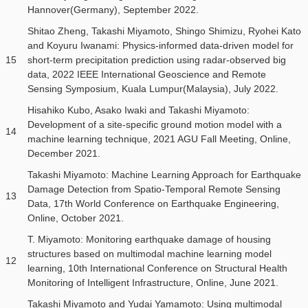
Hannover(Germany), September 2022.
Shitao Zheng, Takashi Miyamoto, Shingo Shimizu, Ryohei Kato
and Koyuru Iwanami: Physics-informed data-driven model for
15
short-term precipitation prediction using radar-observed big
data, 2022 IEEE International Geoscience and Remote
Sensing Symposium, Kuala Lumpur(Malaysia), July 2022.
Hisahiko Kubo, Asako Iwaki and Takashi Miyamoto:
Development of a site-specific ground motion model with a
14
machine learning technique, 2021 AGU Fall Meeting, Online,
December 2021.
Takashi Miyamoto: Machine Learning Approach for Earthquake
Damage Detection from Spatio-Temporal Remote Sensing
13
Data, 17th World Conference on Earthquake Engineering,
Online, October 2021.
T. Miyamoto: Monitoring earthquake damage of housing
structures based on multimodal machine learning model
12
learning, 10th International Conference on Structural Health
Monitoring of Intelligent Infrastructure, Online, June 2021.
Takashi Miyamoto and Yudai Yamamoto: Using multimodal