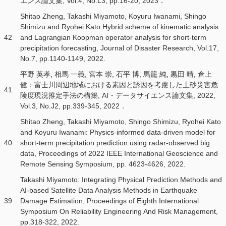
エンス論文集, Vol.4, No.L3, pp.16-20, 2023．
Shitao Zheng, Takashi Miyamoto, Koyuru Iwanami, Shingo
Shimizu and Ryohei Kato:Hybrid scheme of kinematic analysis
42
and Lagrangian Koopman operator analysis for short-term
precipitation forecasting, Journal of Disaster Research, Vol.17,
No.7, pp.1140-1149, 2022.
平野 英孝, 相馬 一義, 宮本 崇, 石平 博, 馬籠 純, 黒田 晴, 倉上
健：富士川周辺地域における素因と誘因を考慮した土砂災害危
41
険度現況推定手法の構築, AI・データサイエンス論文集, 2022,
Vol.3, No.J2, pp.339-345, 2022．
Shitao Zheng, Takashi Miyamoto, Shingo Shimizu, Ryohei Kato
and Koyuru Iwanami: Physics-informed data-driven model for
40
short-term precipitation prediction using radar-observed big
data, Proceedings of 2022 IEEE International Geoscience and
Remote Sensing Symposium, pp. 4623-4626, 2022.
Takashi Miyamoto: Integrating Physical Prediction Methods and
AI-based Satellite Data Analysis Methods in Earthquake
39
Damage Estimation, Proceedings of Eighth International
Symposium On Reliability Engineering And Risk Management,
pp.318-322, 2022.