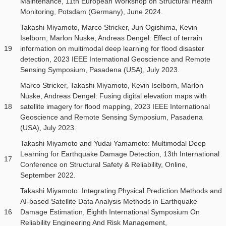
Maintenance, 11th European Workshop on Structural Health
Monitoring, Potsdam (Germany), June 2024.
Takashi Miyamoto, Marco Stricker, Jun Ogishima, Kevin
Iselborn, Marlon Nuske, Andreas Dengel: Effect of terrain
19
information on multimodal deep learning for flood disaster
detection, 2023 IEEE International Geoscience and Remote
Sensing Symposium, Pasadena (USA), July 2023.
Marco Stricker, Takashi Miyamoto, Kevin Iselborn, Marlon
Nuske, Andreas Dengel: Fusing digital elevation maps with
18
satellite imagery for flood mapping, 2023 IEEE International
Geoscience and Remote Sensing Symposium, Pasadena
(USA), July 2023.
Takashi Miyamoto and Yudai Yamamoto: Multimodal Deep
Learning for Earthquake Damage Detection, 13th International
17
Conference on Structural Safety & Reliability, Online,
September 2022.
Takashi Miyamoto: Integrating Physical Prediction Methods and
AI-based Satellite Data Analysis Methods in Earthquake
16
Damage Estimation, Eighth International Symposium On
Reliability Engineering And Risk Management,