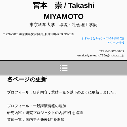
宮本 崇 / Takashi
MIYAMOTO
東京科学大学 環境・社会理工学院
〒226-0026 神奈川県横浜市緑区長津田町4259 G3-810
すずかけ台キャンパスG3棟810室
アクセス情報
TEL.045-924-5609
email.miyamoto.t.725e@m.isct.ac.jp
各ページの更新
プロフィール，研究内容，業績一覧を以下のように更新しました．
プロフィール：一般講演情報の追加
研究内容：研究プロジェクトの内容1件を追加
業績一覧：国内学会発表1件を追加