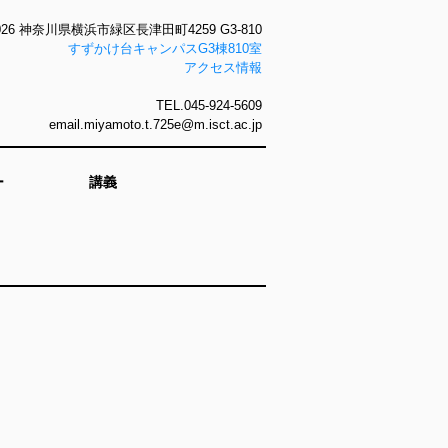
0026 神奈川県横浜市緑区長津田町4259 G3-810
すずかけ台キャンパスG3棟810室
アクセス情報
TEL.045-924-5609
email.miyamoto.t.725e@m.isct.ac.jp
ー
講義