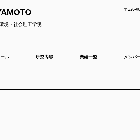
〒226-
IYAMOTO
環境・社会理工学院
ィール
研究内容
業績一覧
メンバ