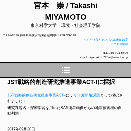
宮本 崇 / Takashi
MIYAMOTO
東京科学大学 環境・社会理工学院
〒226-0026 神奈川県横浜市緑区長津田町4259 G3-810
すずかけ台キャンパスG3棟810室
アクセス情報
TEL.045-924-5609
email.miyamoto.t.725e@m.isct.ac.jp
JST戦略的創造研究推進事業ACT-Iに採択
JST戦略的創造研究推進事業ACT-I
に，
今年度新規課題
として採択さ
れました．
研究課題名：深層学習を用いたSAR衛星画像からの地震被害域の自
動判別
2017年09月20日