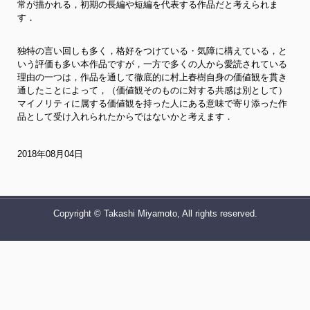
常が描かれる，初期の長編や短編を代表する作品だと考えられま
す．
独特の言い回しも多く，格好をつけている・気障に構えている，と
いう評価も多い本作品ですが，一方で多くの人から愛読されている
理由の一つは，作品を通して徹底的に村上春樹自身の価値観を貫き
通したことによって，（価値観そのものに対する共感は別として）
マイノリティに属する価値観を持った人にある意味で寄り添った作
品として受け入れられたからではないかと考えます．
2018年08月04日
Copyright © Takashi Miyamoto, All rights reserved.