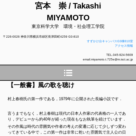
宮本 崇 / Takashi
MIYAMOTO
東京科学大学 環境・社会理工学院
〒226-0026 神奈川県横浜市緑区長津田町4259 G3-810
すずかけ台キャンパスG3棟810室
アクセス情報
TEL.045-924-5609
email.miyamoto.t.725e@m.isct.ac.jp
【一般書】風の歌を聴け
村上春樹氏の第一作である，1979年に公開された長編小説です．
言うまでもなく，村上春樹は現代の日本人作家の代表格の一人であ
り，デビューから約40年が経った現在もなお執筆を続けています．
その作風は時代の雰囲気や作者の考えの変遷に応じて少しずつ変わ
ってきている中で，この第一作は非常に乾いた雰囲気で主人公の日