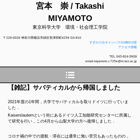
宮本 崇 / Takashi
MIYAMOTO
東京科学大学 環境・社会理工学院
〒226-0026 神奈川県横浜市緑区長津田町4259 G3-810
すずかけ台キャンパスG3棟810室
アクセス情報
TEL.045-924-5609
email.miyamoto.t.725e@m.isct.ac.jp
【雑記】サバティカルから帰国しました
2021年度の1年間，大学でサバティカルを取りドイツに行っていま
した．
Kaiserslauternという街にあるドイツ人工知能研究センターに所属し
て研究を行い，この4月から山梨大学の方へ復帰しました．
コロナ禍の中での渡航・滞在には通常に無い苦労もあったものの，