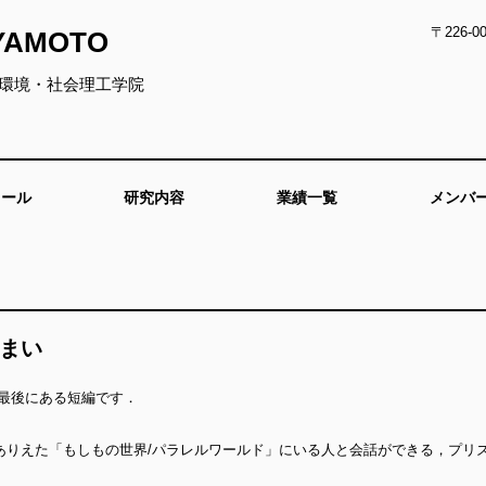
〒226-
IYAMOTO
環境・社会理工学院
ィール
研究内容
業績一覧
メンバ
まい
の最後にある短編です．
ありえた「もしもの世界/パラレルワールド」にいる人と会話ができる，プリ