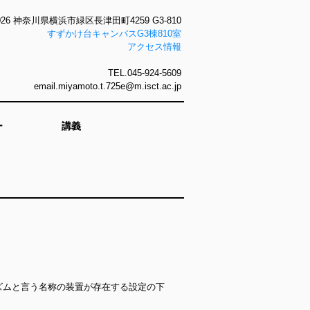
0026 神奈川県横浜市緑区長津田町4259 G3-810
すずかけ台キャンパスG3棟810室
アクセス情報
TEL.045-924-5609
email.miyamoto.t.725e@m.isct.ac.jp
ー
講義
ズムと言う名称の装置が存在する設定の下