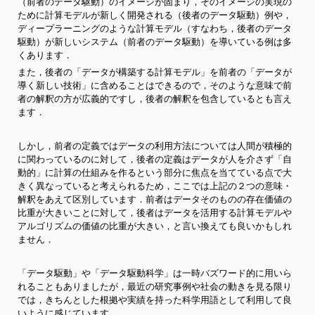
（前者のデータ駆動）のイメージが固まり，そのイメージの実現の
ために計算モデルが新しく開発される（後者のデータ駆動）例や，
ディープラーニングのような計算モデル（すなわち，後者のデータ
駆動）が新しいシステム（前者のデータ駆動）を導いている例は多
くあります．
また，後者の「データが構築する計算モデル」を前者の「データが
導く新しい技術」に含めることはできるので，そのような意味で前
者の解釈の方が広義的ですし，後者の解釈を包含しているとも言え
ます．
しかし，前者の定義ではデータの利用方法については人間が積極的
に関わっているのに対して，後者の定義はデータが人を介さず「自
動的」に計算の仕組みを作るという部分に焦点を当てている点で大
きく異なっていると考えられるため，ここでは上記の２つの意味・
解釈をあえて区別しています．前者はデータそのものの存在価値の
比重が大きいことに対して，後者はデータを活用する計算モデルや
アルゴリズムの価値の比重が大きい，と言い換えても良いかもしれ
ません．
「データ駆動」や「データ駆動科学」は一時バズワード的に用いら
れることもありましたが，最近の研究事例や社会の動きを見る限り
では，きちんとした根拠や実績を持った科学用語として利用して良
いように感じています．