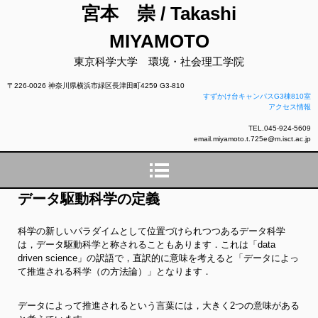
宮本 崇 / Takashi
MIYAMOTO
東京科学大学 環境・社会理工学院
〒226-0026 神奈川県横浜市緑区長津田町4259 G3-810
すずかけ台キャンパスG3棟810室
アクセス情報
TEL.045-924-5609
email.miyamoto.t.725e@m.isct.ac.jp
データ駆動科学の定義
科学の新しいパラダイムとして位置づけられつつあるデータ科学
は，データ駆動科学と称されることもあります．これは「data
driven science」の訳語で，直訳的に意味を考えると「データによっ
て推進される科学（の方法論）」となります．
データによって推進されるという言葉には，大きく2つの意味がある