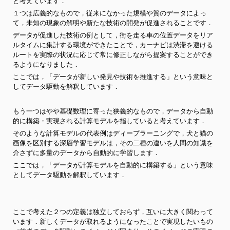
と考えています．
１つは広義的なもので，従来になかった規模や質のデータによっ
て，未知の現象の解明や新たな技術の開発が促進されることです．
データが促進した技術の例として，街を走る車の位置データをリア
ルタイムに集計する環境ができたことで，カーナビは渋滞を避ける
ルートを実際の状況に応じて常に修正しながら提案することができ
るようになりました．
ここでは，「データが新しい発見や技術を推進する」という意味と
してデータ駆動を解釈しています．
もう一つはやや基礎数理に寄った狭義的なもので，データから自動
的に構築・実現される計算モデルを指していると考えています．
そのような計算モデルの代表例はディープラーニングで，犬と猫の
画像を区別する深層学習モデルは，その二種の違いを人間の知識を
介さずに多量のデータから自動的に学習します．
ここでは，「データが計算モデルを自動的に構築する」という意味
としてデータ駆動を解釈しています．
ここで考えた２つの定義は独立しておらず，互いに大きく関わって
います．新しくデータが取れるようになったことで実現したいもの